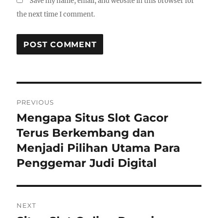
Save my name, email, and website in this browser for
the next time I comment.
Post
PREVIOUS
navigation
Mengapa Situs Slot Gacor
Previous
post:
Terus Berkembang dan
Menjadi Pilihan Utama Para
Penggemar Judi Digital
NEXT