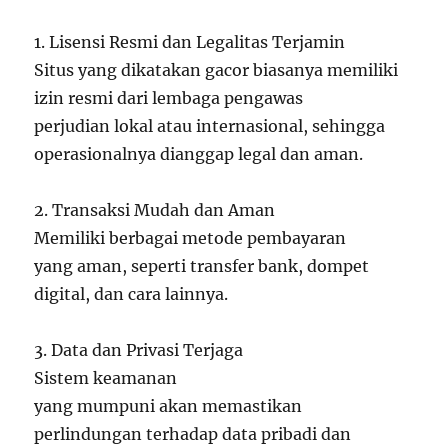
1. Lisensi Resmi dan Legalitas Terjamin
Situs yang dikatakan gacor biasanya memiliki
izin resmi dari lembaga pengawas
perjudian lokal atau internasional, sehingga
operasionalnya dianggap legal dan aman.
2. Transaksi Mudah dan Aman
Memiliki berbagai metode pembayaran
yang aman, seperti transfer bank, dompet
digital, dan cara lainnya.
3. Data dan Privasi Terjaga
Sistem keamanan
yang mumpuni akan memastikan
perlindungan terhadap data pribadi dan