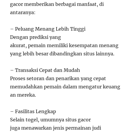
gacor memberikan berbagai manfaat, di
antaranya:
– Peluang Menang Lebih Tinggi
Dengan prediksi yang
akurat, pemain memiliki kesempatan menang
yang lebih besar dibandingkan situs lainnya.
– Transaksi Cepat dan Mudah
Proses setoran dan penarikan yang cepat
memudahkan pemain dalam mengatur keuang
an mereka.
– Fasilitas Lengkap
Selain togel, umumnya situs gacor
juga menawarkan jenis permainan judi