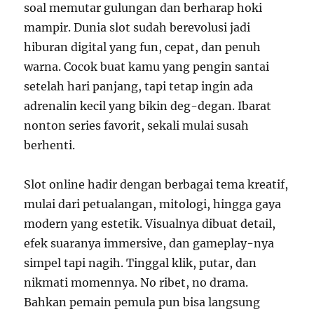
soal memutar gulungan dan berharap hoki
mampir. Dunia slot sudah berevolusi jadi
hiburan digital yang fun, cepat, dan penuh
warna. Cocok buat kamu yang pengin santai
setelah hari panjang, tapi tetap ingin ada
adrenalin kecil yang bikin deg-degan. Ibarat
nonton series favorit, sekali mulai susah
berhenti.
Slot online hadir dengan berbagai tema kreatif,
mulai dari petualangan, mitologi, hingga gaya
modern yang estetik. Visualnya dibuat detail,
efek suaranya immersive, dan gameplay-nya
simpel tapi nagih. Tinggal klik, putar, dan
nikmati momennya. No ribet, no drama.
Bahkan pemain pemula pun bisa langsung