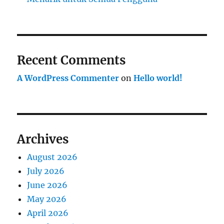
Recent Comments
A WordPress Commenter
on
Hello world!
Archives
August 2026
July 2026
June 2026
May 2026
April 2026