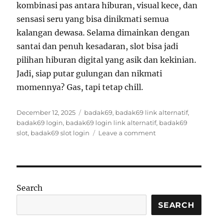
kombinasi pas antara hiburan, visual kece, dan
sensasi seru yang bisa dinikmati semua
kalangan dewasa. Selama dimainkan dengan
santai dan penuh kesadaran, slot bisa jadi
pilihan hiburan digital yang asik dan kekinian.
Jadi, siap putar gulungan dan nikmati
momennya? Gas, tapi tetap chill.
Posted
Tags
December 12, 2025
badak69
,
badak69 link alternatif
,
on
badak69 login
,
badak69 login link alternatif
,
badak69
on
slot
,
badak69 slot login
Leave a comment
Sensasi
Seru
Dunia
Slot
Online
Search
yang
Bikin
SEARCH
Betah