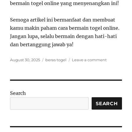
bermain togel online yang menyenangkan ini!
Semoga artikel ini bermanfaat dan membuat
kamu makin paham cara bermain togel online.
Jangan lupa, selalu bermain dengan hati-hati
dan bertanggung jawab ya!
Posted
Tags
on
August 30, 2025
beras togel
Leave a comment
on
Panduan
Seru
Bermain
Togel
Online
Search
dan
Tips
SEARCH
Menang
Mudah