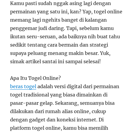
Kamu pasti sudah nggak asing lagi dengan
permainan yang satu ini, kan? Yap, togel online
memang lagi ngehits banget di kalangan
penggemar judi daring. Tapi, sebelum kamu
ikutan seru-seruan, ada baiknya nih buat tahu
sedikit tentang cara bermain dan strategi
supaya peluang menang makin besar. Yuk,
simak artikel santai ini sampai selesai!
Apa Itu Togel Online?
beras togel
adalah versi digital dari permainan
togel tradisional yang biasa dimainkan di
pasar-pasar gelap. Sekarang, semuanya bisa
dilakukan dari rumah alias online, cukup
dengan gadget dan koneksi internet. Di
platform togel online, kamu bisa memilih