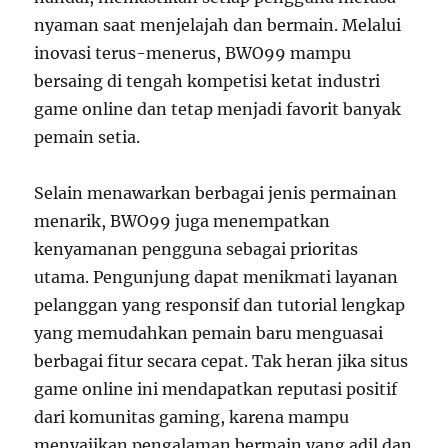
nyaman saat menjelajah dan bermain. Melalui
inovasi terus-menerus, BWO99 mampu
bersaing di tengah kompetisi ketat industri
game online dan tetap menjadi favorit banyak
pemain setia.
Selain menawarkan berbagai jenis permainan
menarik, BWO99 juga menempatkan
kenyamanan pengguna sebagai prioritas
utama. Pengunjung dapat menikmati layanan
pelanggan yang responsif dan tutorial lengkap
yang memudahkan pemain baru menguasai
berbagai fitur secara cepat. Tak heran jika situs
game online ini mendapatkan reputasi positif
dari komunitas gaming, karena mampu
menyajikan pengalaman bermain yang adil dan