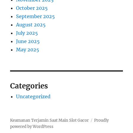
October 2025
September 2025
August 2025
July 2025
June 2025
May 2025
Categories
Uncategorized
Keamanan Terjamin Saat Main Slot Gacor
Proudly
powered by WordPress