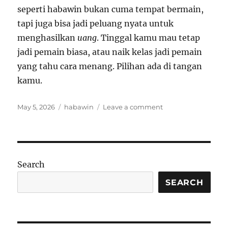
seperti habawin bukan cuma tempat bermain,
tapi juga bisa jadi peluang nyata untuk
menghasilkan
uang
. Tinggal kamu mau tetap
jadi pemain biasa, atau naik kelas jadi pemain
yang tahu cara menang. Pilihan ada di tangan
kamu.
Posted
Tags
on
May 5, 2026
habawin
Leave a comment
on
Tips
Efektif
Bermain
di
Situs
Search
Togel
Terpercaya
SEARCH
Agar
Togel
Online
Lebih