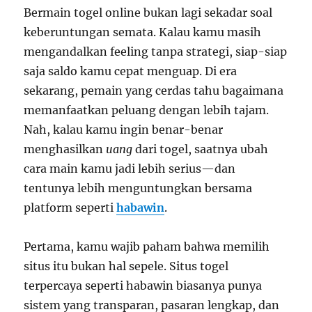
Bermain togel online bukan lagi sekadar soal
keberuntungan semata. Kalau kamu masih
mengandalkan feeling tanpa strategi, siap-siap
saja saldo kamu cepat menguap. Di era
sekarang, pemain yang cerdas tahu bagaimana
memanfaatkan peluang dengan lebih tajam.
Nah, kalau kamu ingin benar-benar
menghasilkan
uang
dari togel, saatnya ubah
cara main kamu jadi lebih serius—dan
tentunya lebih menguntungkan bersama
platform seperti
habawin
.
Pertama, kamu wajib paham bahwa memilih
situs itu bukan hal sepele. Situs togel
terpercaya seperti habawin biasanya punya
sistem yang transparan, pasaran lengkap, dan