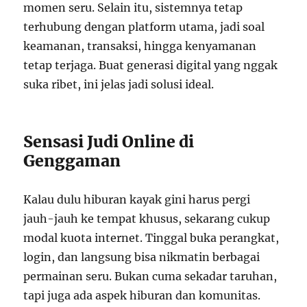
momen seru. Selain itu, sistemnya tetap
terhubung dengan platform utama, jadi soal
keamanan, transaksi, hingga kenyamanan
tetap terjaga. Buat generasi digital yang nggak
suka ribet, ini jelas jadi solusi ideal.
Sensasi Judi Online di
Genggaman
Kalau dulu hiburan kayak gini harus pergi
jauh-jauh ke tempat khusus, sekarang cukup
modal kuota internet. Tinggal buka perangkat,
login, dan langsung bisa nikmatin berbagai
permainan seru. Bukan cuma sekadar taruhan,
tapi juga ada aspek hiburan dan komunitas.