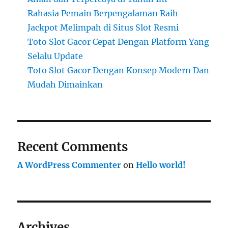
Rahasia Pemain Berpengalaman Raih
Jackpot Melimpah di Situs Slot Resmi
Toto Slot Gacor Cepat Dengan Platform Yang
Selalu Update
Toto Slot Gacor Dengan Konsep Modern Dan
Mudah Dimainkan
Recent Comments
A WordPress Commenter
on
Hello world!
Archives