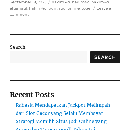
Posted
Tags
September 19, 2025
hakim 4d
,
hakim4d
,
hakim4d
on
alternatif
,
hakim4d login
,
judi online
,
togel
Leave a
on
comment
Menikmati
Hiburan
Digital
Modern
yang
Search
Praktis
dan
SEARCH
Seru
Recent Posts
Rahasia Mendapatkan Jackpot Melimpah
dari Slot Gacor yang Selalu Membayar
Strategi Memilih Situs Judi Online yang
Aman dan Terpercaya di Tahun Ini