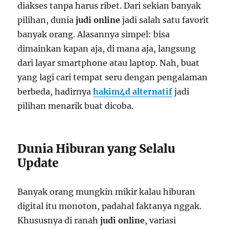
diakses tanpa harus ribet. Dari sekian banyak
pilihan, dunia
judi online
jadi salah satu favorit
banyak orang. Alasannya simpel: bisa
dimainkan kapan aja, di mana aja, langsung
dari layar smartphone atau laptop. Nah, buat
yang lagi cari tempat seru dengan pengalaman
berbeda, hadirnya
hakim4d alternatif
jadi
pilihan menarik buat dicoba.
Dunia Hiburan yang Selalu
Update
Banyak orang mungkin mikir kalau hiburan
digital itu monoton, padahal faktanya nggak.
Khususnya di ranah
judi online
, variasi