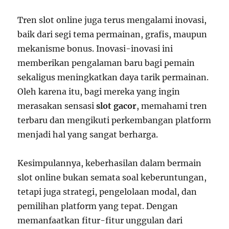
Tren slot online juga terus mengalami inovasi,
baik dari segi tema permainan, grafis, maupun
mekanisme bonus. Inovasi-inovasi ini
memberikan pengalaman baru bagi pemain
sekaligus meningkatkan daya tarik permainan.
Oleh karena itu, bagi mereka yang ingin
merasakan sensasi
slot gacor
, memahami tren
terbaru dan mengikuti perkembangan platform
menjadi hal yang sangat berharga.
Kesimpulannya, keberhasilan dalam bermain
slot online bukan semata soal keberuntungan,
tetapi juga strategi, pengelolaan modal, dan
pemilihan platform yang tepat. Dengan
memanfaatkan fitur-fitur unggulan dari