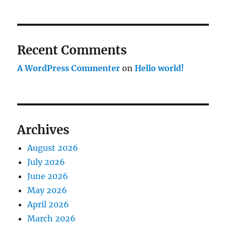
Recent Comments
A WordPress Commenter
on
Hello world!
Archives
August 2026
July 2026
June 2026
May 2026
April 2026
March 2026