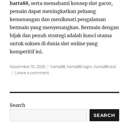
harta88
, serta memahami konsep slot gacor,
pemain dapat meningkatkan peluang
kemenangan dan menikmati pengalaman
bermain yang menyenangkan. Bermain dengan
bijak dan penuh strategi adalah kunci utama
untuk sukses di dunia slot online yang
kompetitif ini.
Posted
Tags
November 10, 2025
harta88
,
harta88 login
,
harta88 slot
on
on
Leave a comment
Rahasia
Slot
Online
Gacor
yang
Search
Bikin
Pemain
SEARCH
Semakin
Antusias