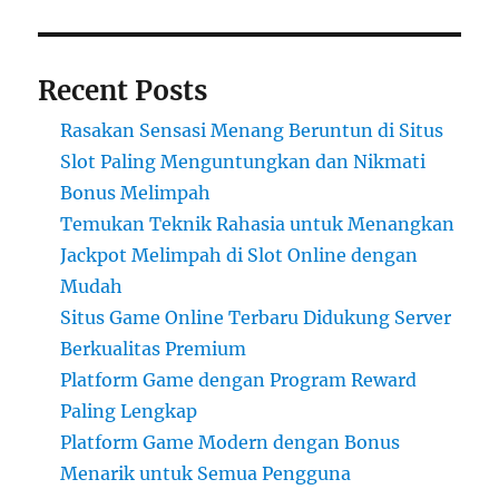
Recent Posts
Rasakan Sensasi Menang Beruntun di Situs
Slot Paling Menguntungkan dan Nikmati
Bonus Melimpah
Temukan Teknik Rahasia untuk Menangkan
Jackpot Melimpah di Slot Online dengan
Mudah
Situs Game Online Terbaru Didukung Server
Berkualitas Premium
Platform Game dengan Program Reward
Paling Lengkap
Platform Game Modern dengan Bonus
Menarik untuk Semua Pengguna