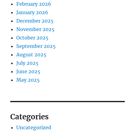
February 2026
January 2026
December 2025
November 2025
October 2025
September 2025
August 2025
July 2025
June 2025
May 2025
Categories
Uncategorized