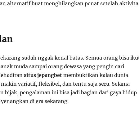
lihan alternatif buat menghilangkan penat setelah aktivita
lan
 sekarang sudah nggak kenal batas. Semua orang bisa iku
ri anak muda sampai orang dewasa yang pengin cari
Kehadiran
situs jepangbet
membuktikan kalau dunia
akin variatif, fleksibel, dan tentu saja seru. Selama
 bijak, pengalaman ini bisa jadi bagian dari gaya hidup
nyenangkan di era sekarang.