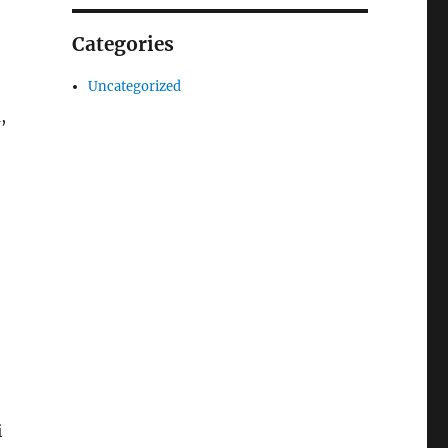
Categories
Uncategorized
,
i