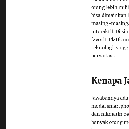
orang lebih mili
bisa dimainkan 
masing-masing. 
interaktif. Di si
favorit. Platfo
teknologi cangg
bervariasi.
Kenapa J
Jawabannya ada d
modal smartphon
dan nikmatin be
banyak orang me