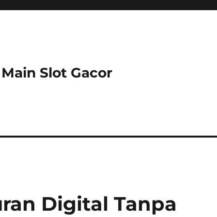
Main Slot Gacor
an Digital Tanpa