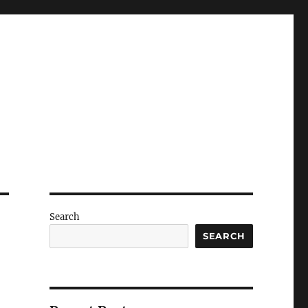
Search
SEARCH