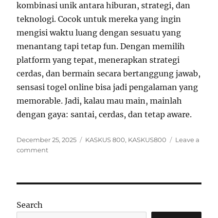
kombinasi unik antara hiburan, strategi, dan
teknologi. Cocok untuk mereka yang ingin
mengisi waktu luang dengan sesuatu yang
menantang tapi tetap fun. Dengan memilih
platform yang tepat, menerapkan strategi
cerdas, dan bermain secara bertanggung jawab,
sensasi togel online bisa jadi pengalaman yang
memorable. Jadi, kalau mau main, mainlah
dengan gaya: santai, cerdas, dan tetap aware.
Posted
Tags
December 25, 2025
KASKUS 800
,
KASKUS800
Leave a
on
on
comment
Menikmati
Sensasi
Togel
Online
dengan
Search
Strategi