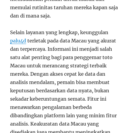
memulai rutinitas taruhan mereka kapan saja
dan di mana saja.
Selain layanan yang lengkap, keunggulan
palu4d
terletak pada data Macau yang akurat
dan terpercaya. Informasi ini menjadi salah
satu alat penting bagi para penggemar toto
Macau untuk merancang strategi terbaik
mereka. Dengan akses cepat ke data dan
analisis mendalam, pemain bisa membuat
keputusan berdasarkan data nyata, bukan
sekadar keberuntungan semata. Fitur ini
menawarkan pengalaman berbeda
dibandingkan platform lain yang minim fitur
analisis. Keakuratan data Macau yang
disediakan juga membantu meningkatkan