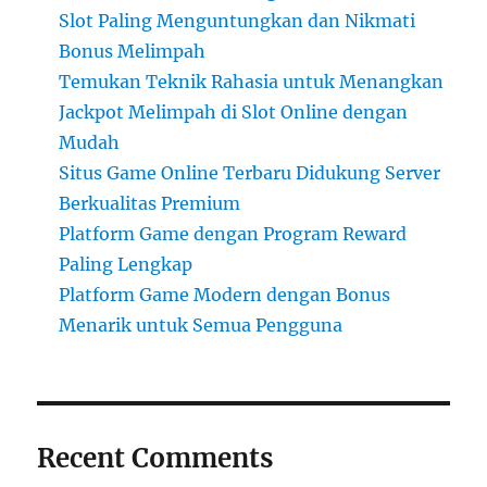
Slot Paling Menguntungkan dan Nikmati
Bonus Melimpah
Temukan Teknik Rahasia untuk Menangkan
Jackpot Melimpah di Slot Online dengan
Mudah
Situs Game Online Terbaru Didukung Server
Berkualitas Premium
Platform Game dengan Program Reward
Paling Lengkap
Platform Game Modern dengan Bonus
Menarik untuk Semua Pengguna
Recent Comments