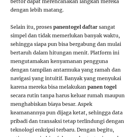
bettor dapat merencanakan langkah mereka
dengan lebih matang.
Selain itu, proses
panentogel daftar
sangat
simpel dan tidak memerlukan banyak waktu,
sehingga siapa pun bisa bergabung dan mulai
bertaruh dalam hitungan menit. Platform ini
mengutamakan kenyamanan pengguna
dengan tampilan antarmuka yang ramah dan
navigasi yang intuitif. Banyak yang menyukai
karena mereka bisa melakukan
panen togel
secara rutin tanpa harus keluar rumah maupun
menghabiskan biaya besar. Aspek
keamanannya pun dijaga ketat, sehingga data
pribadi dan transaksi tetap terlindungi dengan
teknologi enkripsi terbaru. Dengan begitu,