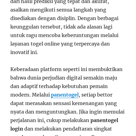
dari hasil prediksi yang tepat dan akurat,
asalkan mengikuti semua langkah yang
disediakan dengan disiplin. Dengan berbagai
keunggulan tersebut, tidak ada alasan lagi
untuk ragu mencoba keberuntungan melalui
layanan togel online yang terpercaya dan
inovatif ini.
Keberadaan platform seperti ini membuktikan
bahwa dunia perjudian digital semakin maju
dan adaptif terhadap kebutuhan pemain
modern. Melalui
panentogel
, setiap bettor
dapat merasakan sensasi kemenangan yang
nyata dan menguntungkan. Jika ingin memulai
perjalanan ini, cukup melakukan
panentogel
login
dan melakukan pendaftaran singkat