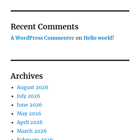
Recent Comments
A WordPress Commenter
on
Hello world!
Archives
August 2026
July 2026
June 2026
May 2026
April 2026
March 2026
February 2026