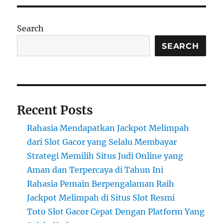
Merayakan
Langkah
Baru
Search
dengan
Sentuhan
SEARCH
Digital
Recent Posts
Rahasia Mendapatkan Jackpot Melimpah
dari Slot Gacor yang Selalu Membayar
Strategi Memilih Situs Judi Online yang
Aman dan Terpercaya di Tahun Ini
Rahasia Pemain Berpengalaman Raih
Jackpot Melimpah di Situs Slot Resmi
Toto Slot Gacor Cepat Dengan Platform Yang