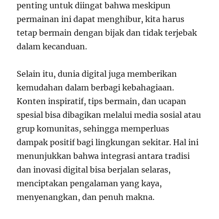
penting untuk diingat bahwa meskipun
permainan ini dapat menghibur, kita harus
tetap bermain dengan bijak dan tidak terjebak
dalam kecanduan.
Selain itu, dunia digital juga memberikan
kemudahan dalam berbagi kebahagiaan.
Konten inspiratif, tips bermain, dan ucapan
spesial bisa dibagikan melalui media sosial atau
grup komunitas, sehingga memperluas
dampak positif bagi lingkungan sekitar. Hal ini
menunjukkan bahwa integrasi antara tradisi
dan inovasi digital bisa berjalan selaras,
menciptakan pengalaman yang kaya,
menyenangkan, dan penuh makna.