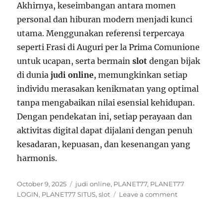
Akhirnya, keseimbangan antara momen
personal dan hiburan modern menjadi kunci
utama. Menggunakan referensi terpercaya
seperti Frasi di Auguri per la Prima Comunione
untuk ucapan, serta bermain
slot
dengan bijak
di dunia
judi online
, memungkinkan setiap
individu merasakan kenikmatan yang optimal
tanpa mengabaikan nilai esensial kehidupan.
Dengan pendekatan ini, setiap perayaan dan
aktivitas digital dapat dijalani dengan penuh
kesadaran, kepuasan, dan kesenangan yang
harmonis.
Posted
Tags
October 9, 2025
judi online
,
PLANET77
,
PLANET77
on
on
LOGIN
,
PLANET77 SITUS
,
slot
Leave a comment
Mengukir
Kenangan: