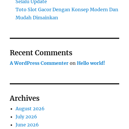
Selalu Update
Toto Slot Gacor Dengan Konsep Modern Dan
Mudah Dimainkan
Recent Comments
A WordPress Commenter
on
Hello world!
Archives
August 2026
July 2026
June 2026