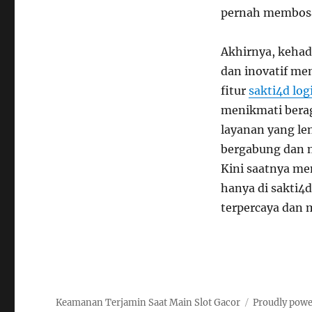
pernah membosa
Akhirnya, kehad
dan inovatif me
fitur
sakti4d log
menikmati berag
layanan yang le
bergabung dan m
Kini saatnya m
hanya di sakti4d
terpercaya dan
Keamanan Terjamin Saat Main Slot Gacor
Proudly pow