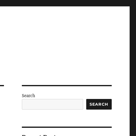
Search
SEARCH