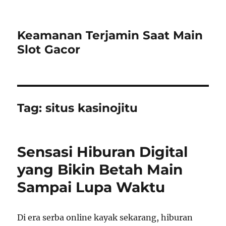
Keamanan Terjamin Saat Main
Slot Gacor
Tag:
situs kasinojitu
Sensasi Hiburan Digital
yang Bikin Betah Main
Sampai Lupa Waktu
Di era serba online kayak sekarang, hiburan