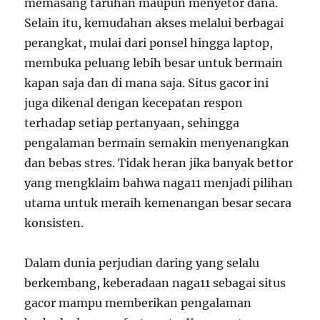
memasang taruhan maupun menyetor dana.
Selain itu, kemudahan akses melalui berbagai
perangkat, mulai dari ponsel hingga laptop,
membuka peluang lebih besar untuk bermain
kapan saja dan di mana saja. Situs gacor ini
juga dikenal dengan kecepatan respon
terhadap setiap pertanyaan, sehingga
pengalaman bermain semakin menyenangkan
dan bebas stres. Tidak heran jika banyak bettor
yang mengklaim bahwa naga11 menjadi pilihan
utama untuk meraih kemenangan besar secara
konsisten.
Dalam dunia perjudian daring yang selalu
berkembang, keberadaan naga11 sebagai situs
gacor mampu memberikan pengalaman