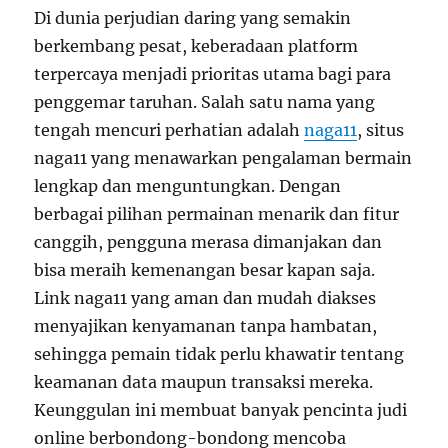
Di dunia perjudian daring yang semakin
berkembang pesat, keberadaan platform
terpercaya menjadi prioritas utama bagi para
penggemar taruhan. Salah satu nama yang
tengah mencuri perhatian adalah
naga11
, situs
naga11 yang menawarkan pengalaman bermain
lengkap dan menguntungkan. Dengan
berbagai pilihan permainan menarik dan fitur
canggih, pengguna merasa dimanjakan dan
bisa meraih kemenangan besar kapan saja.
Link naga11 yang aman dan mudah diakses
menyajikan kenyamanan tanpa hambatan,
sehingga pemain tidak perlu khawatir tentang
keamanan data maupun transaksi mereka.
Keunggulan ini membuat banyak pencinta judi
online berbondong-bondong mencoba