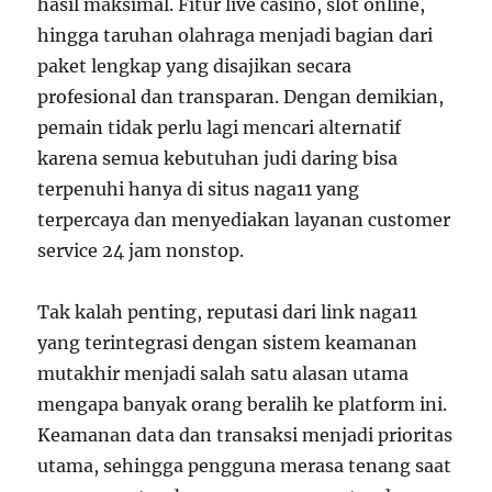
hasil maksimal. Fitur live casino, slot online,
hingga taruhan olahraga menjadi bagian dari
paket lengkap yang disajikan secara
profesional dan transparan. Dengan demikian,
pemain tidak perlu lagi mencari alternatif
karena semua kebutuhan judi daring bisa
terpenuhi hanya di situs naga11 yang
terpercaya dan menyediakan layanan customer
service 24 jam nonstop.
Tak kalah penting, reputasi dari link naga11
yang terintegrasi dengan sistem keamanan
mutakhir menjadi salah satu alasan utama
mengapa banyak orang beralih ke platform ini.
Keamanan data dan transaksi menjadi prioritas
utama, sehingga pengguna merasa tenang saat