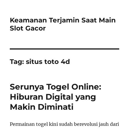
Keamanan Terjamin Saat Main
Slot Gacor
Tag:
situs toto 4d
Serunya Togel Online:
Hiburan Digital yang
Makin Diminati
Permainan togel kini sudah berevolusi jauh dari