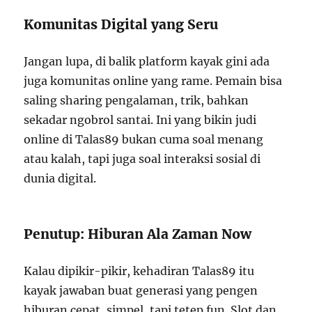
Komunitas Digital yang Seru
Jangan lupa, di balik platform kayak gini ada
juga komunitas online yang rame. Pemain bisa
saling sharing pengalaman, trik, bahkan
sekadar ngobrol santai. Ini yang bikin judi
online di Talas89 bukan cuma soal menang
atau kalah, tapi juga soal interaksi sosial di
dunia digital.
Penutup: Hiburan Ala Zaman Now
Kalau dipikir-pikir, kehadiran Talas89 itu
kayak jawaban buat generasi yang pengen
hiburan cepat, simpel, tapi tetep fun. Slot dan