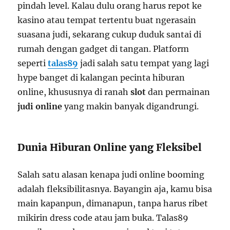
pindah level. Kalau dulu orang harus repot ke
kasino atau tempat tertentu buat ngerasain
suasana judi, sekarang cukup duduk santai di
rumah dengan gadget di tangan. Platform
seperti
talas89
jadi salah satu tempat yang lagi
hype banget di kalangan pecinta hiburan
online, khususnya di ranah
slot
dan permainan
judi online
yang makin banyak digandrungi.
Dunia Hiburan Online yang Fleksibel
Salah satu alasan kenapa judi online booming
adalah fleksibilitasnya. Bayangin aja, kamu bisa
main kapanpun, dimanapun, tanpa harus ribet
mikirin dress code atau jam buka. Talas89