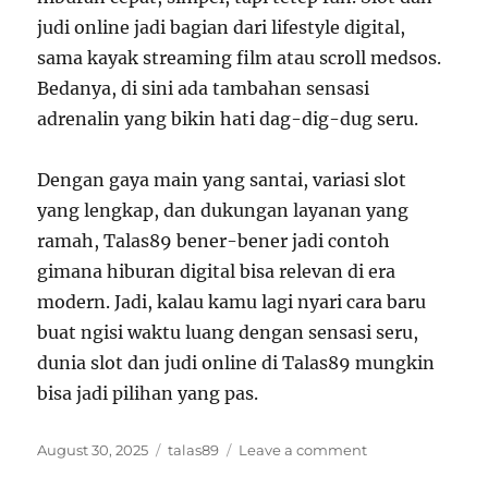
judi online jadi bagian dari lifestyle digital,
sama kayak streaming film atau scroll medsos.
Bedanya, di sini ada tambahan sensasi
adrenalin yang bikin hati dag-dig-dug seru.
Dengan gaya main yang santai, variasi slot
yang lengkap, dan dukungan layanan yang
ramah, Talas89 bener-bener jadi contoh
gimana hiburan digital bisa relevan di era
modern. Jadi, kalau kamu lagi nyari cara baru
buat ngisi waktu luang dengan sensasi seru,
dunia slot dan judi online di Talas89 mungkin
bisa jadi pilihan yang pas.
Posted
Tags
on
August 30, 2025
talas89
Leave a comment
on
Menikmati