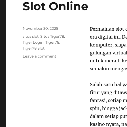
Slot Online
Posted
November 30, 2025
Permainan slot o
on
Tags
situs slot
,
Situs Tiger78
,
era digital ini
Tiger Login
,
Tiger78
,
komputer, siapa
Tiger78 Slot
gulungan virtua
on
Leave a comment
untuk meraih k
Sensasi
Adrenalin
semakin mengas
di
Dunia
Salah satu hal y
Permainan
Slot
fitur yang dita
Online
fantasi, setiap m
spin, hingga ja
dalam setiap put
kasino nyata, n