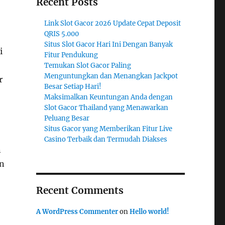
Recent Posts
Link Slot Gacor 2026 Update Cepat Deposit
QRIS 5.000
Situs Slot Gacor Hari Ini Dengan Banyak
i
Fitur Pendukung
Temukan Slot Gacor Paling
Menguntungkan dan Menangkan Jackpot
r
Besar Setiap Hari!
Maksimalkan Keuntungan Anda dengan
Slot Gacor Thailand yang Menawarkan
Peluang Besar
Situs Gacor yang Memberikan Fitur Live
Casino Terbaik dan Termudah Diakses
n
an
Recent Comments
A WordPress Commenter
on
Hello world!