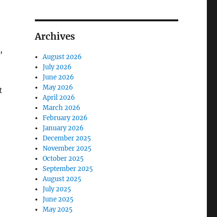
Archives
,
August 2026
July 2026
June 2026
May 2026
t
April 2026
March 2026
February 2026
January 2026
December 2025
November 2025
October 2025
September 2025
August 2025
July 2025
June 2025
May 2025