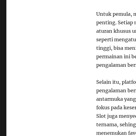
Untuk pemula, 
penting. Setiap
aturan khusus u
seperti mengat
tinggi, bisa m
permainan ini b
pengalaman ber
Selain itu, plat
pengalaman ber
antarmuka yang 
fokus pada kese
Slot juga menye
ternama, sehin
menemukan favo