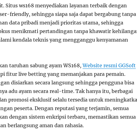
lit. Situs ws168 menyediakan layanan terbaik dengan
ser-friendly, sehingga siapa saja dapat bergabung tanpa
an data pribadi menjadi prioritas utama, sehingga
okus menikmati pertandingan tanpa khawatir kehilang
alami kendala teknis yang mengganggu kenyamanan
kan taruhan sabung ayam WS168,
Website resmi GGSoft
api fitur live betting yang memanjakan para pemain.
ngan disiarkan secara langsung sehingga pengguna bisa
ya adu ayam secara real-time. Tak hanya itu, berbagai
an promosi eksklusif selalu tersedia untuk meningkatk
gan peserta. Dengan reputasi yang terjamin, semua
ukan dengan sistem enkripsi terbaru, memastikan semua
gan berlangsung aman dan rahasia.