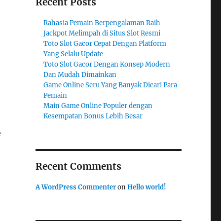
Recent Posts
Rahasia Pemain Berpengalaman Raih
Jackpot Melimpah di Situs Slot Resmi
Toto Slot Gacor Cepat Dengan Platform
Yang Selalu Update
Toto Slot Gacor Dengan Konsep Modern
Dan Mudah Dimainkan
Game Online Seru Yang Banyak Dicari Para
Pemain
Main Game Online Populer dengan
Kesempatan Bonus Lebih Besar
e
Recent Comments
A WordPress Commenter
on
Hello world!