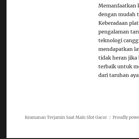
Memanfaatkan ke
dengan mudah t
Keberadaan pla
pengalaman tar
teknologi cangg
mendapatkan laya
tidak heran jik
terbaik untuk m
dari taruhan ay
Keamanan Terjamin Saat Main Slot Gacor
Proudly pow