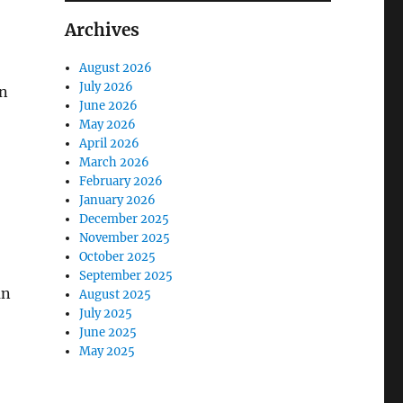
Archives
August 2026
July 2026
an
June 2026
May 2026
April 2026
March 2026
February 2026
January 2026
December 2025
November 2025
October 2025
September 2025
an
August 2025
July 2025
June 2025
May 2025