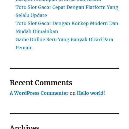
Toto Slot Gacor Cepat Dengan Platform Yang
Selalu Update
Toto Slot Gacor Dengan Konsep Modern Dan
Mudah Dimainkan
Game Online Seru Yang Banyak Dicari Para
Pemain
Recent Comments
A WordPress Commenter
on
Hello world!
Archives