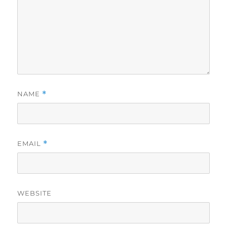
NAME
*
EMAIL
*
WEBSITE