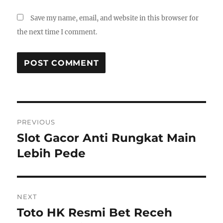
Save my name, email, and website in this browser for
the next time I comment.
Post
PREVIOUS
navigation
Slot Gacor Anti Rungkat Main
Previous
post:
Lebih Pede
NEXT
Toto HK Resmi Bet Receh
Next