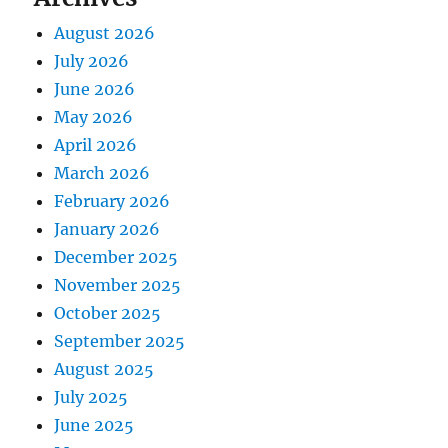
August 2026
July 2026
June 2026
May 2026
April 2026
March 2026
February 2026
January 2026
December 2025
November 2025
October 2025
September 2025
August 2025
July 2025
June 2025