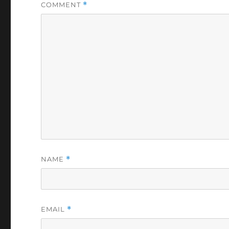
COMMENT
*
NAME
*
EMAIL
*