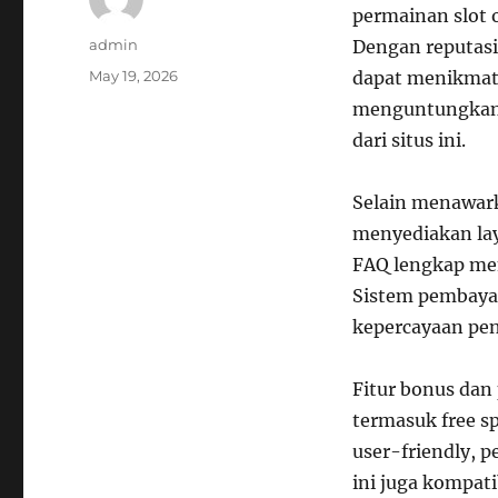
permainan slot
Author
admin
Dengan reputasi
Posted
May 19, 2026
dapat menikmat
on
menguntungkan. 
dari situs ini.
Selain menawark
menyediakan laya
FAQ lengkap me
Sistem pembaya
kepercayaan pen
Fitur bonus dan
termasuk free s
user-friendly, 
ini juga kompati