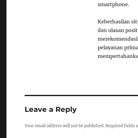
smartphone.
Keberhasilan sit
dan ulasan posi
merekomendasika
pelayanan prima
mempertahankan 
Leave a Reply
Your email address will not be published.
Required fields