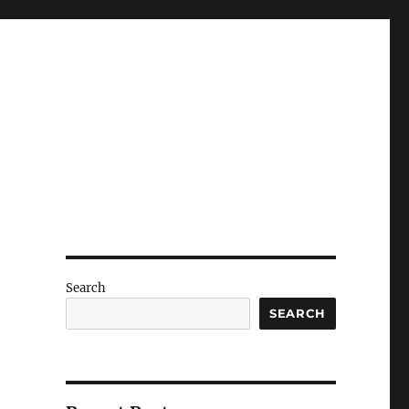
Search
SEARCH