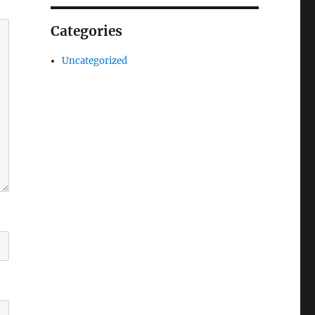
Categories
Uncategorized