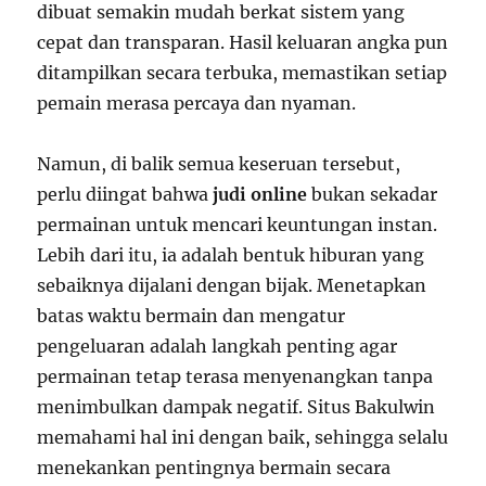
dibuat semakin mudah berkat sistem yang
cepat dan transparan. Hasil keluaran angka pun
ditampilkan secara terbuka, memastikan setiap
pemain merasa percaya dan nyaman.
Namun, di balik semua keseruan tersebut,
perlu diingat bahwa
judi online
bukan sekadar
permainan untuk mencari keuntungan instan.
Lebih dari itu, ia adalah bentuk hiburan yang
sebaiknya dijalani dengan bijak. Menetapkan
batas waktu bermain dan mengatur
pengeluaran adalah langkah penting agar
permainan tetap terasa menyenangkan tanpa
menimbulkan dampak negatif. Situs Bakulwin
memahami hal ini dengan baik, sehingga selalu
menekankan pentingnya bermain secara