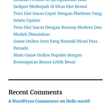
Jackpot Melimpah di Situs Slot Resmi
Toto Slot Gacor Cepat Dengan Platform Yang
Selalu Update
Toto Slot Gacor Dengan Konsep Modern Dan
Mudah Dimainkan
Game Online Seru Yang Banyak Dicari Para
Pemain
Main Game Online Populer dengan
Kesempatan Bonus Lebih Besar
Recent Comments
A WordPress Commenter
on
Hello world!