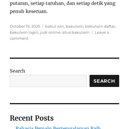
putaran, setiap taruhan, dan setiap detik yang
penuh keseruan.
Posted
Tags
October 19, 2025
bakul win
,
bakulwin
,
bakulwin daftar
,
on
bakulwin login
,
judi online
,
situs bakulwin
Leave a
on
comment
Saat
Strategi
dan
Keberuntungan
Bertemu
Search
di
Satu
SEARCH
Meja
Hiburan
Recent Posts
Rahasia Pemain Berpengalaman Raih