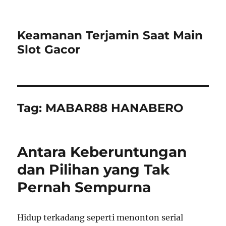
Keamanan Terjamin Saat Main
Slot Gacor
Tag:
MABAR88 HANABERO
Antara Keberuntungan
dan Pilihan yang Tak
Pernah Sempurna
Hidup terkadang seperti menonton serial