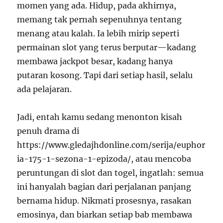
momen yang ada. Hidup, pada akhirnya,
memang tak pernah sepenuhnya tentang
menang atau kalah. Ia lebih mirip seperti
permainan slot yang terus berputar—kadang
membawa jackpot besar, kadang hanya
putaran kosong. Tapi dari setiap hasil, selalu
ada pelajaran.
Jadi, entah kamu sedang menonton kisah
penuh drama di
https://www.gledajhdonline.com/serija/euphor
ia-175-1-sezona-1-epizoda/, atau mencoba
peruntungan di slot dan togel, ingatlah: semua
ini hanyalah bagian dari perjalanan panjang
bernama hidup. Nikmati prosesnya, rasakan
emosinya, dan biarkan setiap bab membawa