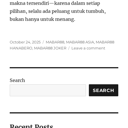
makna tersendiri—karena dalam setiap
pilihan, selalu ada peluang untuk tumbuh,
bukan hanya untuk menang.
Posted
Tags
October 24, 2025
MABAR88
,
MABAR88 ASIA
,
MABAR88
on
on
HANABERO
,
MABAR88 JOKER
Leave a comment
Antara
Keberuntu
dan
Pilihan
yang
Search
Tak
Pernah
SEARCH
Sempurna
Recent Posts