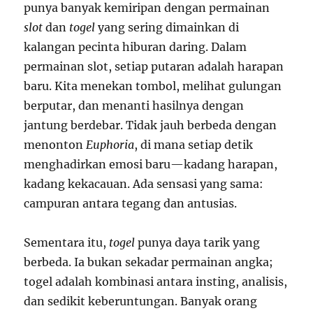
punya banyak kemiripan dengan permainan
slot
dan
togel
yang sering dimainkan di
kalangan pecinta hiburan daring. Dalam
permainan slot, setiap putaran adalah harapan
baru. Kita menekan tombol, melihat gulungan
berputar, dan menanti hasilnya dengan
jantung berdebar. Tidak jauh berbeda dengan
menonton
Euphoria
, di mana setiap detik
menghadirkan emosi baru—kadang harapan,
kadang kekacauan. Ada sensasi yang sama:
campuran antara tegang dan antusias.
Sementara itu,
togel
punya daya tarik yang
berbeda. Ia bukan sekadar permainan angka;
togel adalah kombinasi antara insting, analisis,
dan sedikit keberuntungan. Banyak orang