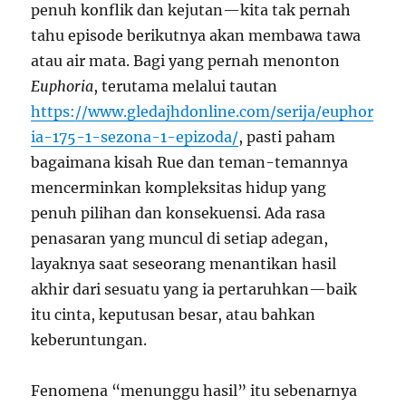
penuh konflik dan kejutan—kita tak pernah
tahu episode berikutnya akan membawa tawa
atau air mata. Bagi yang pernah menonton
Euphoria
, terutama melalui tautan
https://www.gledajhdonline.com/serija/euphor
ia-175-1-sezona-1-epizoda/
, pasti paham
bagaimana kisah Rue dan teman-temannya
mencerminkan kompleksitas hidup yang
penuh pilihan dan konsekuensi. Ada rasa
penasaran yang muncul di setiap adegan,
layaknya saat seseorang menantikan hasil
akhir dari sesuatu yang ia pertaruhkan—baik
itu cinta, keputusan besar, atau bahkan
keberuntungan.
Fenomena “menunggu hasil” itu sebenarnya