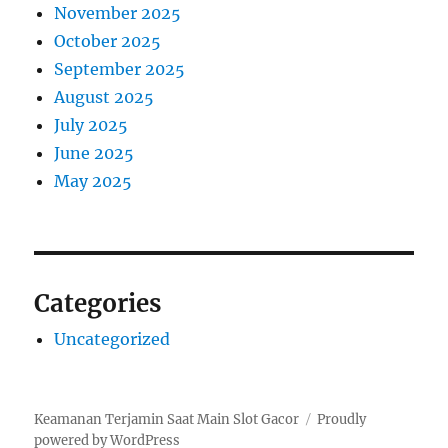
November 2025
October 2025
September 2025
August 2025
July 2025
June 2025
May 2025
Categories
Uncategorized
Keamanan Terjamin Saat Main Slot Gacor
Proudly
powered by WordPress