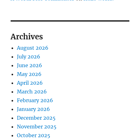
Archives
August 2026
July 2026
June 2026
May 2026
April 2026
March 2026
February 2026
January 2026
December 2025
November 2025
October 2025