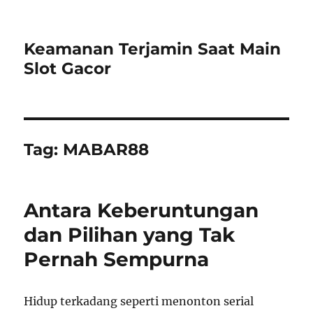
Keamanan Terjamin Saat Main
Slot Gacor
Tag:
MABAR88
Antara Keberuntungan
dan Pilihan yang Tak
Pernah Sempurna
Hidup terkadang seperti menonton serial