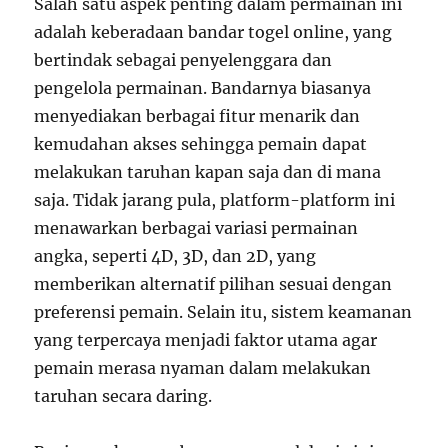
Salah satu aspek penting dalam permainan ini
adalah keberadaan bandar togel online, yang
bertindak sebagai penyelenggara dan
pengelola permainan. Bandarnya biasanya
menyediakan berbagai fitur menarik dan
kemudahan akses sehingga pemain dapat
melakukan taruhan kapan saja dan di mana
saja. Tidak jarang pula, platform-platform ini
menawarkan berbagai variasi permainan
angka, seperti 4D, 3D, dan 2D, yang
memberikan alternatif pilihan sesuai dengan
preferensi pemain. Selain itu, sistem keamanan
yang terpercaya menjadi faktor utama agar
pemain merasa nyaman dalam melakukan
taruhan secara daring.