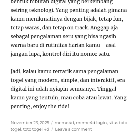
bentuk hiburan digital yang berkembang
seiring teknologi. Yang penting adalah gimana
kamu menikmatinya dengan bijak, tetap fun,
tetap waras, dan tetap on track. Anggap aja
sebagai pengalaman seru yang bisa ngasih
warna baru di rutinitas harian kamu—asal
jangan lupa, kontrol diri itu nomor satu.
Jadi, kalau kamu tertarik sama pengalaman
togel yang modern, simple, dan interaktif, era
digital ini udah nyiapin semuanya. Tinggal
kamu yang tentuin, mau coba atau lewat. Yang
penting, enjoy the ride!
Posted
Tags
November 23, 2025
meme4d
,
meme4d login
,
situs toto
on
on
togel
,
toto togel 4d
Leave a comment
Menyelami