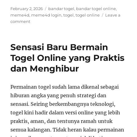
Posted
Tags
February 2, 2026
bandar togel
,
bandar togel online
,
on
meme4d
,
meme4d login
,
togel
,
togel online
Leave a
on
comment
Cara
Cepat
dan
Sensasi Baru Bermain
Mudah
Menang
Togel Online yang Praktis
Togel
dan Menghibur
Permainan togel sudah lama dikenal sebagai
hiburan angka yang penuh strategi dan
sensasi. Seiring berkembangnya teknologi,
togel kini hadir dalam versi online yang lebih
praktis, aman, dan tentunya ramah untuk
semua kalangan. Tidak heran kalau permainan