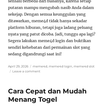
sensasi berbeda dari biasanya, karena setiap
putaran mampu mengubah nasib Anda dalam
sekejap. Dengan semua keunggulan yang
ditawarkan, meme4d tidak hanya sekadar
platform hiburan, tetapi juga ladang peluang
nyata yang patut dicoba. Jadi, tunggu apa lagi?
Segera lakukan meme4d login dan buktikan
sendiri kehebatan dari permainan slot yang
sedang digandrungi saat ini!
Posted
Tags
April 29, 2026
meme4d
,
meme4d login
,
meme4d slot
on
on
Leave a comment
Rahasia
Tersembunyi
Toto
Cara Cepat dan Mudah
Slot
Gacor
Menang Togel
yang
Bisa