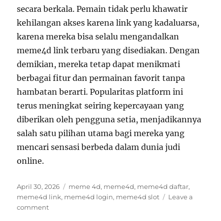
secara berkala. Pemain tidak perlu khawatir
kehilangan akses karena link yang kadaluarsa,
karena mereka bisa selalu mengandalkan
meme4d link terbaru yang disediakan. Dengan
demikian, mereka tetap dapat menikmati
berbagai fitur dan permainan favorit tanpa
hambatan berarti. Popularitas platform ini
terus meningkat seiring kepercayaan yang
diberikan oleh pengguna setia, menjadikannya
salah satu pilihan utama bagi mereka yang
mencari sensasi berbeda dalam dunia judi
online.
Posted
Tags
April 30, 2026
meme 4d
,
meme4d
,
meme4d daftar
,
on
meme4d link
,
meme4d login
,
meme4d slot
Leave a
on
comment
Temukan