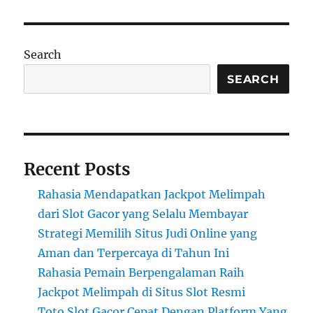
Serunya
Permainan
Togel
di
Search
Era
Digital
SEARCH
Recent Posts
Rahasia Mendapatkan Jackpot Melimpah
dari Slot Gacor yang Selalu Membayar
Strategi Memilih Situs Judi Online yang
Aman dan Terpercaya di Tahun Ini
Rahasia Pemain Berpengalaman Raih
Jackpot Melimpah di Situs Slot Resmi
Toto Slot Gacor Cepat Dengan Platform Yang