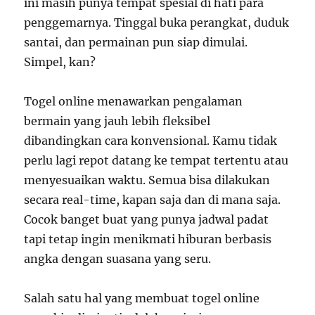
ini masih punya tempat spesial di hati para
penggemarnya. Tinggal buka perangkat, duduk
santai, dan permainan pun siap dimulai.
Simpel, kan?
Togel online menawarkan pengalaman
bermain yang jauh lebih fleksibel
dibandingkan cara konvensional. Kamu tidak
perlu lagi repot datang ke tempat tertentu atau
menyesuaikan waktu. Semua bisa dilakukan
secara real-time, kapan saja dan di mana saja.
Cocok banget buat yang punya jadwal padat
tapi tetap ingin menikmati hiburan berbasis
angka dengan suasana yang seru.
Salah satu hal yang membuat togel online