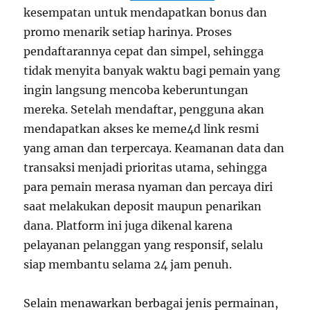
kesempatan untuk mendapatkan bonus dan
promo menarik setiap harinya. Proses
pendaftarannya cepat dan simpel, sehingga
tidak menyita banyak waktu bagi pemain yang
ingin langsung mencoba keberuntungan
mereka. Setelah mendaftar, pengguna akan
mendapatkan akses ke meme4d link resmi
yang aman dan terpercaya. Keamanan data dan
transaksi menjadi prioritas utama, sehingga
para pemain merasa nyaman dan percaya diri
saat melakukan deposit maupun penarikan
dana. Platform ini juga dikenal karena
pelayanan pelanggan yang responsif, selalu
siap membantu selama 24 jam penuh.
Selain menawarkan berbagai jenis permainan,