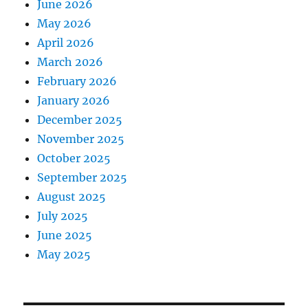
June 2026
May 2026
April 2026
March 2026
February 2026
January 2026
December 2025
November 2025
October 2025
September 2025
August 2025
July 2025
June 2025
May 2025