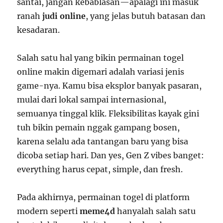
santai, jangan kebablasan—apalagi ini masuk
ranah
judi online
, yang jelas butuh batasan dan
kesadaran.
Salah satu hal yang bikin permainan togel
online makin digemari adalah variasi jenis
game-nya. Kamu bisa eksplor banyak pasaran,
mulai dari lokal sampai internasional,
semuanya tinggal klik. Fleksibilitas kayak gini
tuh bikin pemain nggak gampang bosen,
karena selalu ada tantangan baru yang bisa
dicoba setiap hari. Dan yes, Gen Z vibes banget:
everything harus cepat, simple, dan fresh.
Pada akhirnya, permainan togel di platform
modern seperti
meme4d
hanyalah salah satu