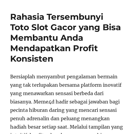
Cara
Efektif
Rahasia Tersembunyi
Menghasilkan
Profit
Toto Slot Gacor yang Bisa
di
Membantu Anda
Toto
Slot
Mendapatkan Profit
Gacor
Secara
Konsisten
Konsisten
Bersiaplah menyambut pengalaman bermain
yang tak terlupakan bersama platform inovatif
yang menawarkan sensasi berbeda dari
biasanya. Meme4d hadir sebagai jawaban bagi
pecinta hiburan daring yang mencari sensasi
penuh adrenalin dan peluang menangkan
hadiah besar setiap saat. Melalui tampilan yang