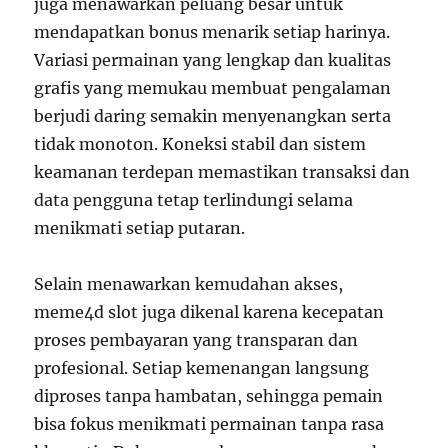
juga menawarkan peluang besar untuk
mendapatkan bonus menarik setiap harinya.
Variasi permainan yang lengkap dan kualitas
grafis yang memukau membuat pengalaman
berjudi daring semakin menyenangkan serta
tidak monoton. Koneksi stabil dan sistem
keamanan terdepan memastikan transaksi dan
data pengguna tetap terlindungi selama
menikmati setiap putaran.
Selain menawarkan kemudahan akses,
meme4d slot juga dikenal karena kecepatan
proses pembayaran yang transparan dan
profesional. Setiap kemenangan langsung
diproses tanpa hambatan, sehingga pemain
bisa fokus menikmati permainan tanpa rasa