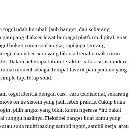
 togel udah berubah jauh banget, dan sekarang
gampang diakses lewat berbagai platform digital. Buat
ogel bukan cuma soal angka, tapi juga tentang
tegi, dan vibes seru yang bikin adrenalin naik turun
ster. Dalam beberapa tahun terakhir, situs-situs modern
mulai muncul sebagai tempat favorit para pemain yang
imple tapi tetap solid.
in togel identik dengan cara-cara tradisional, sekarang
ove on ke sistem yang jauh lebih praktis. Cukup buka
login, pilih angka yang bikin kamu ngerasa “ini bakal
gal tunggu hasilnya. Fleksibel banget buat kamu yang
atau suka multitasking sambil ngopi, sambil kerja, atau