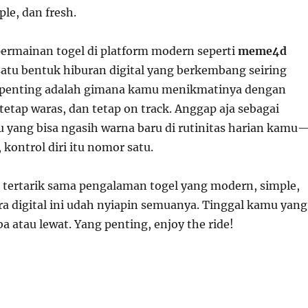
ple, dan fresh.
permainan togel di platform modern seperti
meme4d
satu bentuk hiburan digital yang berkembang seiring
g penting adalah gimana kamu menikmatinya dengan
, tetap waras, dan tetap on track. Anggap aja sebagai
 yang bisa ngasih warna baru di rutinitas harian kamu
 kontrol diri itu nomor satu.
u tertarik sama pengalaman togel yang modern, simple,
era digital ini udah nyiapin semuanya. Tinggal kamu yang
a atau lewat. Yang penting, enjoy the ride!