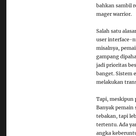
bahkan sambil re
mager warrior.
Salah satu alas
user interface-n
misalnya, pemai
gampang dipaham
jadi prioritas b
banget. Sistem e
melakukan tran
Tapi, meskipun p
Banyak pemain s
tebakan, tapi le
tertentu. Ada y
angka keberuntu