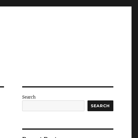
Search
SEARCH