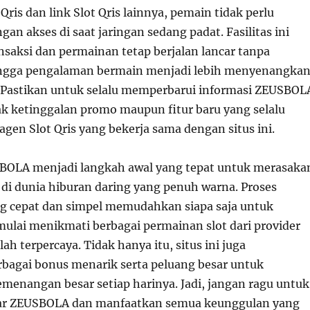
 Qris dan link Slot Qris lainnya, pemain tidak perlu
gan akses di saat jaringan sedang padat. Fasilitas ini
saksi dan permainan tetap berjalan lancar tanpa
ngga pengalaman bermain menjadi lebih menyenangka
. Pastikan untuk selalu memperbarui informasi ZEUSBOL
dak ketinggalan promo maupun fitur baru yang selalu
agen Slot Qris yang bekerja sama dengan situs ini.
BOLA menjadi langkah awal yang tepat untuk merasaka
 di dunia hiburan daring yang penuh warna. Proses
g cepat dan simpel memudahkan siapa saja untuk
ulai menikmati berbagai permainan slot dari provider
lah terpercaya. Tidak hanya itu, situs ini juga
agai bonus menarik serta peluang besar untuk
enangan besar setiap harinya. Jadi, jangan ragu untuk
ar ZEUSBOLA dan manfaatkan semua keunggulan yang