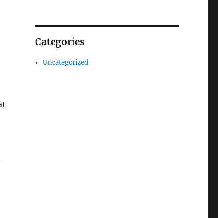
Categories
Uncategorized
at
a