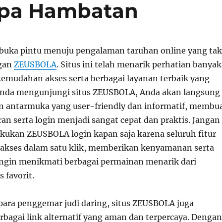
npa Hambatan
buka pintu menuju pengalaman taruhan online yang tak
ngan
ZEUSBOLA
. Situs ini telah menarik perhatian banyak
emudahan akses serta berbagai layanan terbaik yang
 Anda mengunjungi situs ZEUSBOLA, Anda akan langsung
 antarmuka yang user-friendly dan informatif, membu
an serta login menjadi sangat cepat dan praktis. Jangan
kukan ZEUSBOLA login kapan saja karena seluruh fitur
iakses dalam satu klik, memberikan kenyamanan serta
ingin menikmati berbagai permainan menarik dari
s favorit.
 para penggemar judi daring, situs ZEUSBOLA juga
bagai link alternatif yang aman dan terpercaya. Dengan