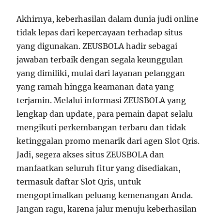
Akhirnya, keberhasilan dalam dunia judi online
tidak lepas dari kepercayaan terhadap situs
yang digunakan. ZEUSBOLA hadir sebagai
jawaban terbaik dengan segala keunggulan
yang dimiliki, mulai dari layanan pelanggan
yang ramah hingga keamanan data yang
terjamin. Melalui informasi ZEUSBOLA yang
lengkap dan update, para pemain dapat selalu
mengikuti perkembangan terbaru dan tidak
ketinggalan promo menarik dari agen Slot Qris.
Jadi, segera akses situs ZEUSBOLA dan
manfaatkan seluruh fitur yang disediakan,
termasuk daftar Slot Qris, untuk
mengoptimalkan peluang kemenangan Anda.
Jangan ragu, karena jalur menuju keberhasilan