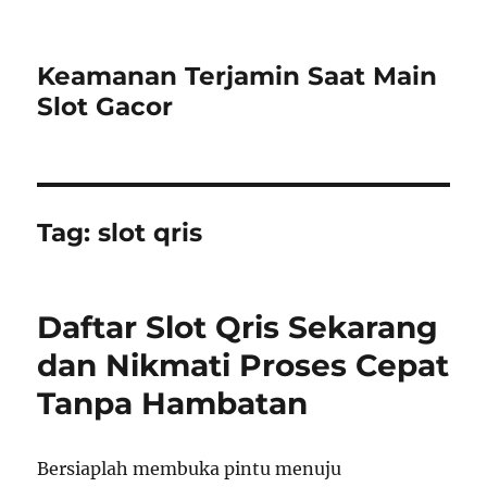
Keamanan Terjamin Saat Main
Slot Gacor
Tag:
slot qris
Daftar Slot Qris Sekarang
dan Nikmati Proses Cepat
Tanpa Hambatan
Bersiaplah membuka pintu menuju