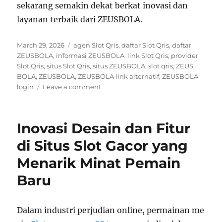
sekarang semakin dekat berkat inovasi dan
layanan terbaik dari ZEUSBOLA.
Posted
Tags
March 29, 2026
agen Slot Qris
,
daftar Slot Qris
,
daftar
on
ZEUSBOLA
,
informasi ZEUSBOLA
,
link Slot Qris
,
provider
Slot Qris
,
situs Slot Qris
,
situs ZEUSBOLA
,
slot qris
,
ZEUS
BOLA
,
ZEUSBOLA
,
ZEUSBOLA link alternatif
,
ZEUSBOLA
on
login
Leave a comment
Daftar
Slot
Qris
Inovasi Desain dan Fitur
Sekarang
dan
di Situs Slot Gacor yang
Nikmati
Menarik Minat Pemain
Proses
Cepat
Baru
Tanpa
Hambatan
Dalam industri perjudian online, permainan me