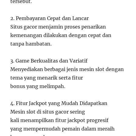
tersebut.
2. Pembayaran Cepat dan Lancar
Situs gacor menjamin proses penarikan
kemenangan dilakukan dengan cepat dan
tanpa hambatan.
3. Game Berkualitas dan Variatif
Menyediakan berbagai jenis mesin slot dengan
tema yang menarik serta fitur
bonus yang melimpah.
4. Fitur Jackpot yang Mudah Didapatkan
Mesin slot di situs gacor sering
kali menampilkan fitur jackpot progresif
yang mempermudah pemain dalam meraih