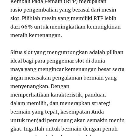
Kembali Pada Pemain (RTP) merupakan
rasio pengembalian yang berasal dari mesin
slot. Pilihlah mesin yang memiliki RTP lebih
dari 96% untuk meningkatkan kemungkinan
meraih kemenangan.
Situs slot yang menguntungkan adalah pilihan
ideal bagi para penggemar slot di dunia
maya yang mengincar kemenangan besar serta
ingin merasakan pengalaman bermain yang
menyenangkan. Dengan
memperhatikan karakteristik, panduan
dalam memilih, dan menerapkan strategi
bermain yang tepat, kesempatan Anda
untuk menjadi pemenang akan semakin menin
gkat. Ingatlah untuk bermain dengan penuh