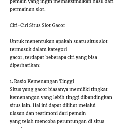
pemain yang ingin memaksimalkan hasil dari
permainan slot.
Ciri-Ciri Situs Slot Gacor
Untuk menentukan apakah suatu situs slot
termasuk dalam kategori
gacor, terdapat beberapa ciri yang bisa
diperhatikan:
1. Rasio Kemenangan Tinggi
Situs yang gacor biasanya memiliki tingkat
kemenangan yang lebih tinggi dibandingkan
situs lain. Hal ini dapat dilihat melalui
ulasan dan testimoni dari pemain
yang telah mencoba peruntungan di situs