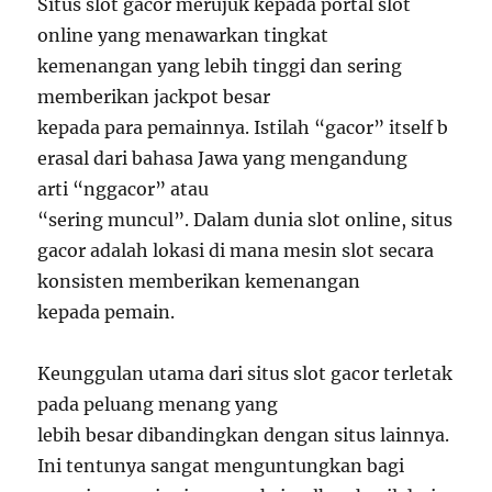
Situs slot gacor merujuk kepada portal slot
online yang menawarkan tingkat
kemenangan yang lebih tinggi dan sering
memberikan jackpot besar
kepada para pemainnya. Istilah “gacor” itself b
erasal dari bahasa Jawa yang mengandung
arti “nggacor” atau
“sering muncul”. Dalam dunia slot online, situs
gacor adalah lokasi di mana mesin slot secara
konsisten memberikan kemenangan
kepada pemain.
Keunggulan utama dari situs slot gacor terletak
pada peluang menang yang
lebih besar dibandingkan dengan situs lainnya.
Ini tentunya sangat menguntungkan bagi