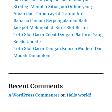
Strategi Memilih Situs Judi Online yang
Aman dan Terpercaya di Tahun Ini
Rahasia Pemain Berpengalaman Raih
Jackpot Melimpah di Situs Slot Resmi
Toto Slot Gacor Cepat Dengan Platform Yang
Selalu Update
Toto Slot Gacor Dengan Konsep Modern Dan
Mudah Dimainkan
Recent Comments
A WordPress Commenter
on
Hello world!