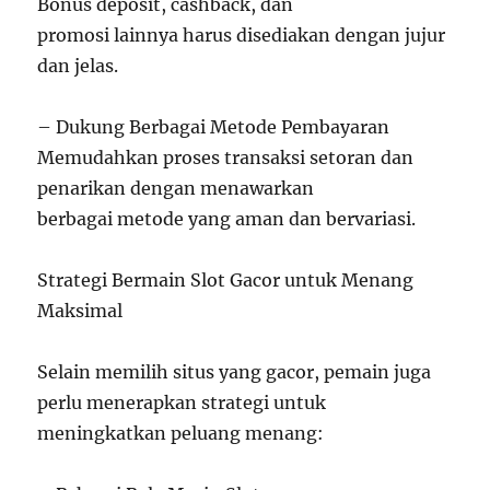
Bonus deposit, cashback, dan
promosi lainnya harus disediakan dengan jujur
dan jelas.
– Dukung Berbagai Metode Pembayaran
Memudahkan proses transaksi setoran dan
penarikan dengan menawarkan
berbagai metode yang aman dan bervariasi.
Strategi Bermain Slot Gacor untuk Menang
Maksimal
Selain memilih situs yang gacor, pemain juga
perlu menerapkan strategi untuk
meningkatkan peluang menang: