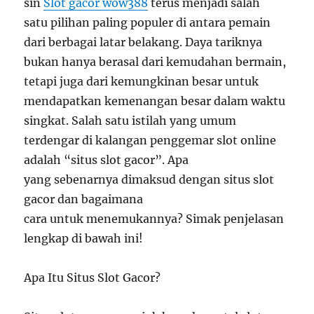
sin
Slot gacor wow388
terus menjadi salah
satu pilihan paling populer di antara pemain
dari berbagai latar belakang. Daya tariknya
bukan hanya berasal dari kemudahan bermain,
tetapi juga dari kemungkinan besar untuk
mendapatkan kemenangan besar dalam waktu
singkat. Salah satu istilah yang umum
terdengar di kalangan penggemar slot online
adalah “situs slot gacor”. Apa
yang sebenarnya dimaksud dengan situs slot
gacor dan bagaimana
cara untuk menemukannya? Simak penjelasan
lengkap di bawah ini!
Apa Itu Situs Slot Gacor?