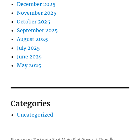
December 2025
November 2025
October 2025
September 2025
August 2025
July 2025
June 2025
May 2025
Categories
Uncategorized
Keamanan Terjamin Saat Main Slot Gacor
Proudly