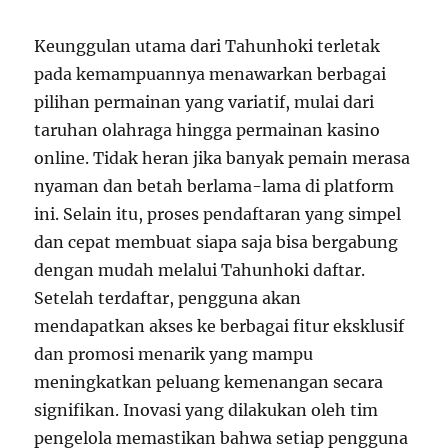
Keunggulan utama dari Tahunhoki terletak
pada kemampuannya menawarkan berbagai
pilihan permainan yang variatif, mulai dari
taruhan olahraga hingga permainan kasino
online. Tidak heran jika banyak pemain merasa
nyaman dan betah berlama-lama di platform
ini. Selain itu, proses pendaftaran yang simpel
dan cepat membuat siapa saja bisa bergabung
dengan mudah melalui Tahunhoki daftar.
Setelah terdaftar, pengguna akan
mendapatkan akses ke berbagai fitur eksklusif
dan promosi menarik yang mampu
meningkatkan peluang kemenangan secara
signifikan. Inovasi yang dilakukan oleh tim
pengelola memastikan bahwa setiap pengguna