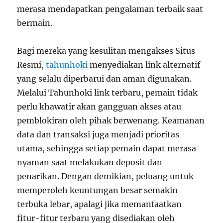
merasa mendapatkan pengalaman terbaik saat
bermain.
Bagi mereka yang kesulitan mengakses Situs
Resmi,
tahunhoki
menyediakan link alternatif
yang selalu diperbarui dan aman digunakan.
Melalui Tahunhoki link terbaru, pemain tidak
perlu khawatir akan gangguan akses atau
pemblokiran oleh pihak berwenang. Keamanan
data dan transaksi juga menjadi prioritas
utama, sehingga setiap pemain dapat merasa
nyaman saat melakukan deposit dan
penarikan. Dengan demikian, peluang untuk
memperoleh keuntungan besar semakin
terbuka lebar, apalagi jika memanfaatkan
fitur-fitur terbaru yang disediakan oleh