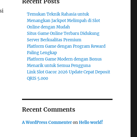
Recent Posts
si
Temukan Teknik Rahasia untuk
Menangkan Jackpot Melimpah di Slot
Online dengan Mudah
Situs Game Online Terbaru Didukung
Server Berkualitas Premium
Platform Game dengan Program Reward
Paling Lengkap
Platform Game Modern dengan Bonus
Menarik untuk Semua Pengguna
Link Slot Gacor 2026 Update Cepat Deposit
QRIS 5.000
Recent Comments
A WordPress Commenter
on
Hello world!