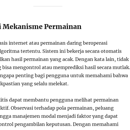
 Mekanisme Permainan
sis internet atau permainan daring beroperasi
oritma tertentu. Sistem ini bekerja secara otomatis
kan hasil permainan yang acak. Dengan kata lain, tidak
 bisa mengontrol atau memprediksi hasil secara mutlak
mengapa penting bagi pengguna untuk memahami bahwa
kpastian yang selalu melekat.
litis dapat membantu pengguna melihat permainan
ektif. Observasi terhadap pola permainan, peluang
ngga manajemen modal menjadi faktor yang dapat
ntrol pengambilan keputusan. Dengan memahami