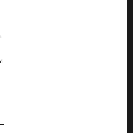
g
n
mi