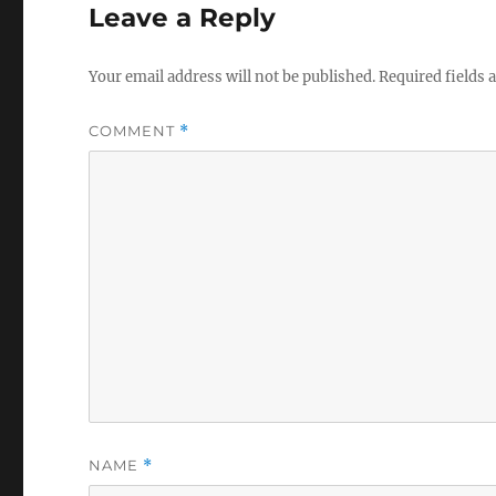
Leave a Reply
Your email address will not be published.
Required fields
COMMENT
*
NAME
*