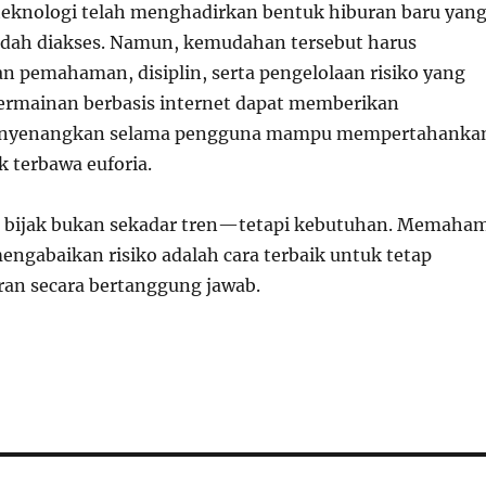
eknologi telah menghadirkan bentuk hiburan baru yan
dah diakses. Namun, kemudahan tersebut harus
n pemahaman, disiplin, serta pengelolaan risiko yang
 permainan berbasis internet dapat memberikan
nyenangkan selama pengguna mampu mempertahanka
k terbawa euforia.
ini, bijak bukan sekadar tren—tetapi kebutuhan. Memaha
engabaikan risiko adalah cara terbaik untuk tetap
an secara bertanggung jawab.