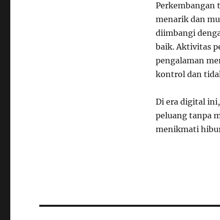
Perkembangan t
menarik dan mu
diimbangi denga
baik. Aktivitas
pengalaman me
kontrol dan tida
Di era digital 
peluang tanpa m
menikmati hibur