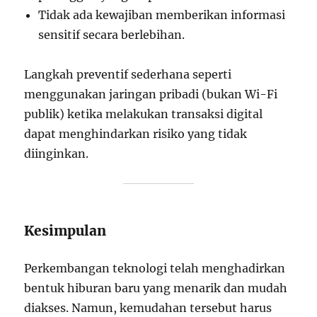
Tidak ada kewajiban memberikan informasi
sensitif secara berlebihan.
Langkah preventif sederhana seperti
menggunakan jaringan pribadi (bukan Wi-Fi
publik) ketika melakukan transaksi digital
dapat menghindarkan risiko yang tidak
diinginkan.
Kesimpulan
Perkembangan teknologi telah menghadirkan
bentuk hiburan baru yang menarik dan mudah
diakses. Namun, kemudahan tersebut harus