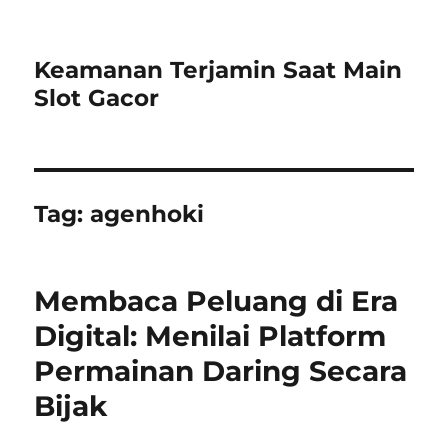
Keamanan Terjamin Saat Main
Slot Gacor
Tag:
agenhoki
Membaca Peluang di Era
Digital: Menilai Platform
Permainan Daring Secara
Bijak