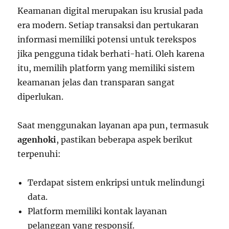
Keamanan digital merupakan isu krusial pada
era modern. Setiap transaksi dan pertukaran
informasi memiliki potensi untuk terekspos
jika pengguna tidak berhati-hati. Oleh karena
itu, memilih platform yang memiliki sistem
keamanan jelas dan transparan sangat
diperlukan.
Saat menggunakan layanan apa pun, termasuk
agenhoki
, pastikan beberapa aspek berikut
terpenuhi:
Terdapat sistem enkripsi untuk melindungi
data.
Platform memiliki kontak layanan
pelanggan yang responsif.