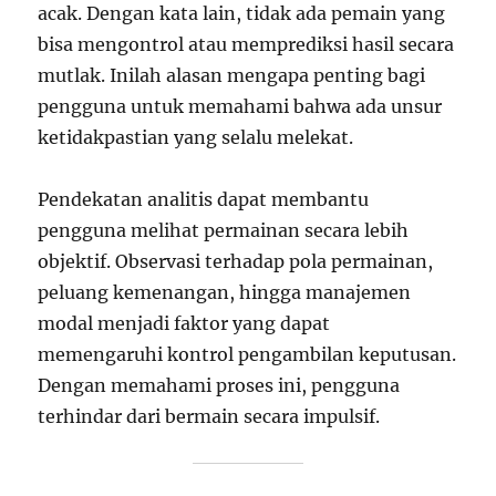
acak. Dengan kata lain, tidak ada pemain yang
bisa mengontrol atau memprediksi hasil secara
mutlak. Inilah alasan mengapa penting bagi
pengguna untuk memahami bahwa ada unsur
ketidakpastian yang selalu melekat.
Pendekatan analitis dapat membantu
pengguna melihat permainan secara lebih
objektif. Observasi terhadap pola permainan,
peluang kemenangan, hingga manajemen
modal menjadi faktor yang dapat
memengaruhi kontrol pengambilan keputusan.
Dengan memahami proses ini, pengguna
terhindar dari bermain secara impulsif.