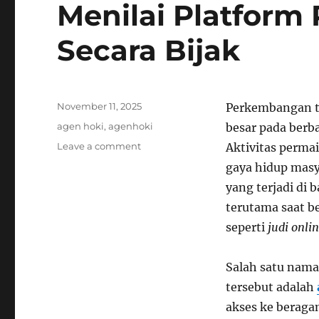
Menilai Platform
Secara Bijak
Posted
November 11, 2025
Perkembangan t
on
Tags
agen hoki
,
agenhoki
besar pada berba
on
Leave a comment
Aktivitas permai
Membaca
gaya hidup masy
Peluang
yang terjadi di
di
Era
terutama saat be
Digital:
seperti
judi onli
Menilai
Platform
Permainan
Salah satu nama
Daring
tersebut adalah
Secara
akses ke berag
Bijak