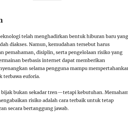
n
eknologi telah menghadirkan bentuk hiburan baru yan
dah diakses. Namun, kemudahan tersebut harus
n pemahaman, disiplin, serta pengelolaan risiko yang
 permainan berbasis internet dapat memberikan
nyenangkan selama pengguna mampu mempertahanka
k terbawa euforia.
ini, bijak bukan sekadar tren—tetapi kebutuhan. Memaha
engabaikan risiko adalah cara terbaik untuk tetap
an secara bertanggung jawab.