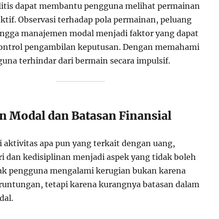
litis dapat membantu pengguna melihat permainan
ektif. Observasi terhadap pola permainan, peluang
ngga manajemen modal menjadi faktor yang dapat
ntrol pengambilan keputusan. Dengan memahami
guna terhindar dari bermain secara impulsif.
n Modal dan Batasan Finansial
 aktivitas apa pun yang terkait dengan uang,
i dan kedisiplinan menjadi aspek yang tidak boleh
yak pengguna mengalami kerugian bukan karena
untungan, tetapi karena kurangnya batasan dalam
al.