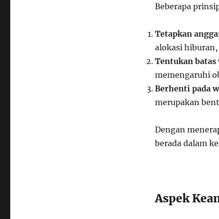
Beberapa prinsi
Tetapkan angga
alokasi hiburan
Tentukan batas
memengaruhi obj
Berhenti pada w
merupakan bentu
Dengan menerapk
berada dalam ke
Aspek Keam