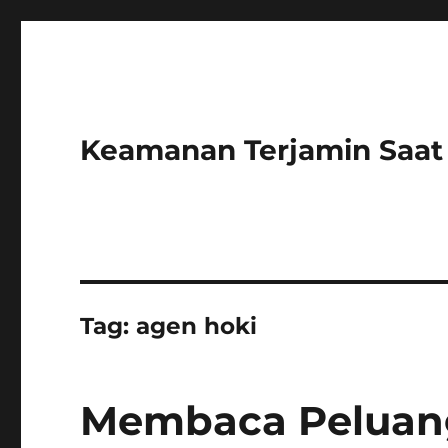
Keamanan Terjamin Saat 
Tag:
agen hoki
Membaca Peluang 