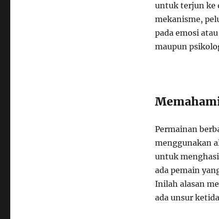
untuk terjun ke
mekanisme, pelu
pada emosi ata
maupun psikolog
Memahami
Permainan berba
menggunakan alg
untuk menghasil
ada pemain yang
Inilah alasan 
ada unsur ketida