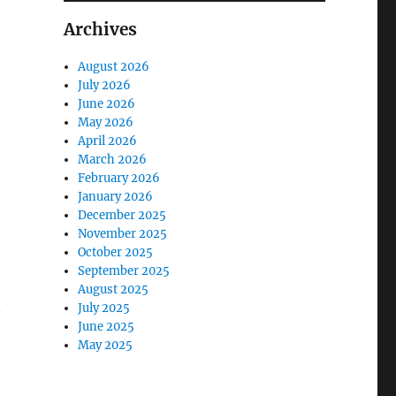
Archives
August 2026
July 2026
June 2026
May 2026
April 2026
March 2026
February 2026
January 2026
December 2025
November 2025
October 2025
September 2025
August 2025
.
July 2025
June 2025
May 2025