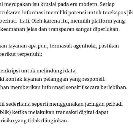
l merupakan isu krusial pada era modern. Setiap
rtukaran informasi memiliki potensi untuk terekspos ji
berhati-hati. Oleh karena itu, memilih platform yang
 keamanan jelas dan transparan sangat diperlukan.
an layanan apa pun, termasuk
agenhoki
, pastikan
berikut terpenuhi:
 enkripsi untuk melindungi data.
ki kontak layanan pelanggan yang responsif.
iban memberikan informasi sensitif secara berlebihan.
if sederhana seperti menggunakan jaringan pribadi
lik) ketika melakukan transaksi digital dapat
isiko yang tidak diinginkan.